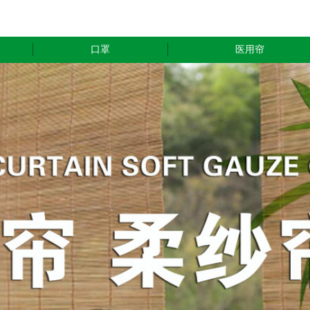
口罩
医用帘