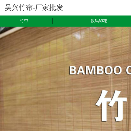
吴兴竹帘-厂家批发
竹帘
数码印花